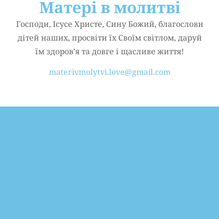
Матері в молитві
Господи, Ісусе Христе, Сину Божий, благослови
дітей наших, просвіти їх Своїм світлом, даруй
їм здоров’я та довге і щасливе життя!
materivmolytvi.love@gmail.com
Матері в молитві
Новини та Події
Слідкуйте за нами у Facebook