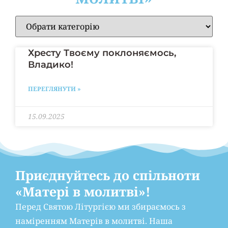
Хресту Твоєму поклоняємось,
Владико!
ПЕРЕГЛЯНУТИ »
15.09.2025
Приєднуйтесь до спільноти
«Матері в молитві»!
Перед Святою Літургією ми збираємось з
наміренням Матерів в молитві. Наша