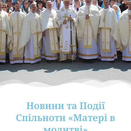
Новини та Події
Cпільноти «Матері в
молитві»