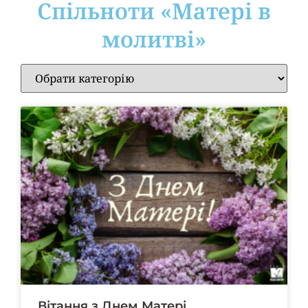
Cпільноти «Матері в
молитві»
Вітання з Днем Матері