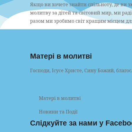
Якщо ви хочете знайти спільноту, де ви
молитву за дітей та світовий мир, ми раді
разом ми зробимо світ кращим місцем дл
Матері в молитві
Господи, Ісусе Христе, Сину Божий, благос
materivmolytvi.love@gmail.com
Матері в молитві
Новини та Події
Слідкуйте за нами у Facebo