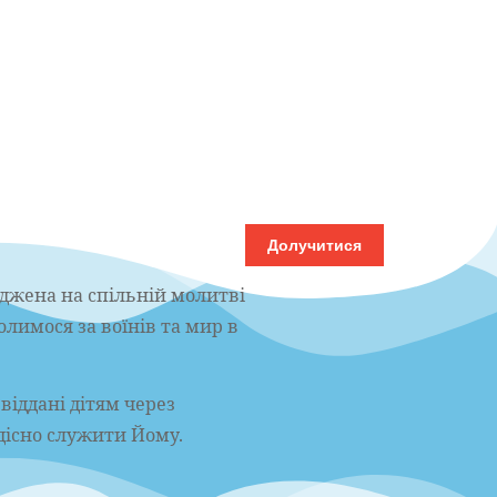
Долучитися
еджена на спільній молитві
молимося за воїнів та мир в
віддані дітям через
дісно служити Йому.