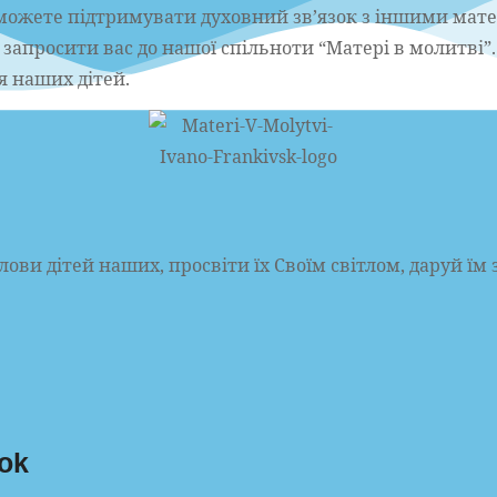
 зможете підтримувати духовний зв’язок з іншими ма
 запросити вас до нашої спільноти “Матері в молитві”.
я наших дітей.
лови дітей наших, просвіти їх Своїм світлом, даруй їм 
ok