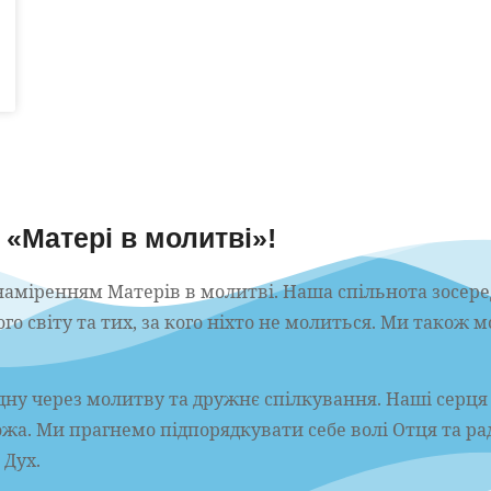
«Матері в молитві»!
наміренням Матерів в молитві. Наша спільнота зосер
сього світу та тих, за кого ніхто не молиться. Ми також 
дну через молитву та дружнє спілкування. Наші серця 
ожа. Ми прагнемо підпорядкувати себе волі Отця та ра
 Дух.