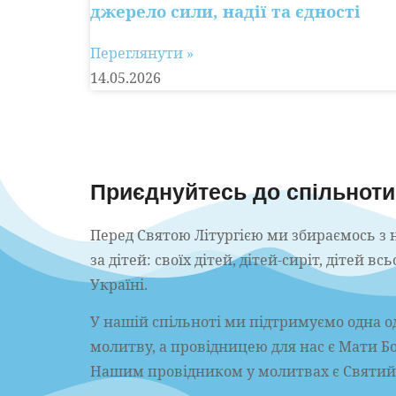
джерело сили, надії та єдності
Переглянути »
14.05.2026
Приєднуйтесь до спільноти 
Перед Святою Літургією ми збираємось з 
за дітей: своїх дітей, дітей-сиріт, дітей в
Україні.
У нашій спільноті ми підтримуємо одна о
молитву, а провідницею для нас є Мати Б
Нашим провідником у молитвах є Святий