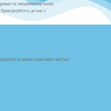
терями та зміцнювати вашу
 Приєднуйтесь до нас і
здоров’я та довге і щасливе життя!