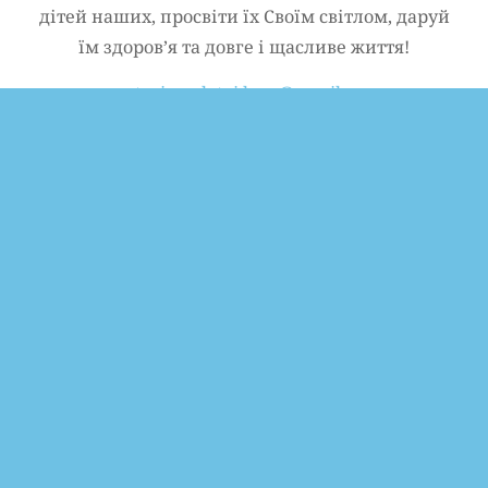
дітей наших, просвіти їх Своїм світлом, даруй
їм здоров’я та довге і щасливе життя!
materivmolytvi.love@gmail.com
Матері в молитві
Новини та Події
Слідкуйте за нами у Facebook
Copyright ©2023 | Made with ❤ by
Yurii
Mazur.ink