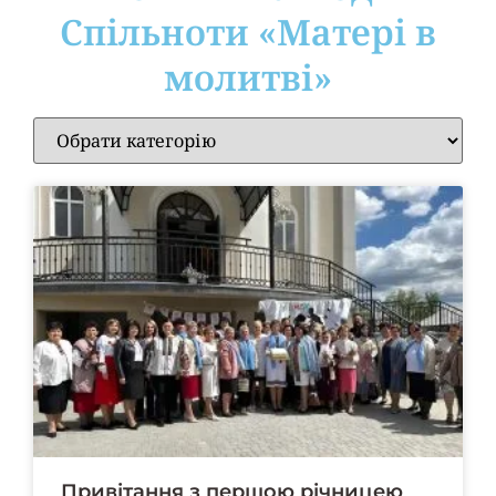
Cпільноти «Матері в
молитві»
Привітання з першою річницею