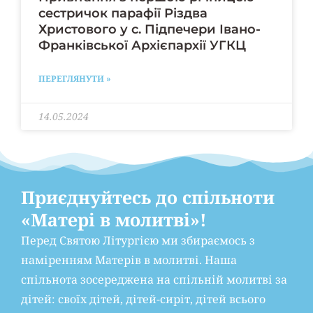
сестричок парафії Різдва
Христового у с. Підпечери Івано-
Франківської Архієпархії УГКЦ
ПЕРЕГЛЯНУТИ »
14.05.2024
Приєднуйтесь до спільноти
«Матері в молитві»!
Перед Святою Літургією ми збираємось з
наміренням Матерів в молитві. Наша
спільнота зосереджена на спільній молитві за
дітей: своїх дітей, дітей-сиріт, дітей всього