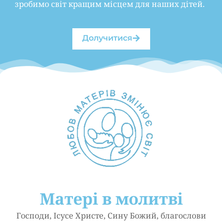
зробимо світ кращим місцем для наших дітей.
Долучитися
Матері в молитві
Господи, Ісусе Христе, Сину Божий, благослови