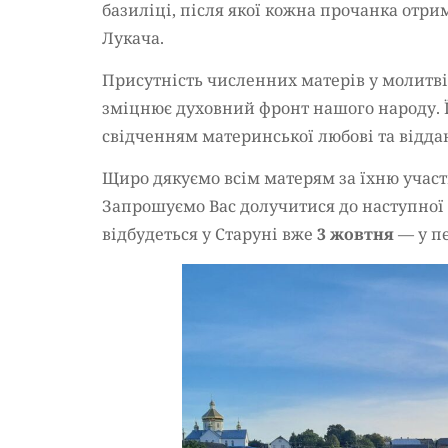
базиліці, після якої кожна прочанка от
Лукача.
Присутність численних матерів у молитві 
зміцнює духовний фронт нашого народу. Ї
свідченням материнської любові та віддан
Щиро дякуємо всім матерям за їхню участь,
Запрошуємо Вас долучитися до наступної
відбудеться у Старуні вже
3 жовтня
— у п