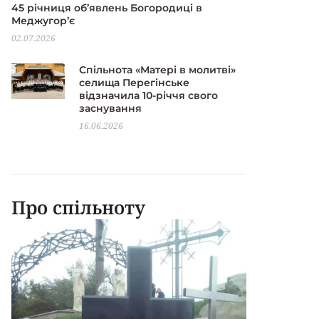
45 річниця об’явлень Богородиці в
Меджугор’є
02.07.2026
Спільнота «Матері в молитві»
селища Перегінське
відзначила 10-річчя свого
заснування
16.06.2026
Про спільноту