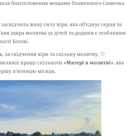
римала благословення мощами блаженного Симеона
засвідчила живу силу віри, яка об’єднує серця та
хня щира молитва за дітей та родини є особливим
ості Богові.
 за свідчення віри та спільну молитву. 🤍
 великої прощі спільноти
«Матері в молитві»
, яка
ершу п’ятницю місяця.