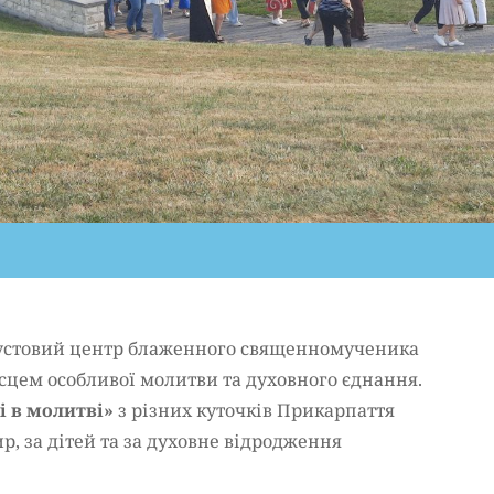
дпустовий центр блаженного священномученика
ісцем особливої молитви та духовного єднання.
і в молитві»
з різних куточків Прикарпаття
р, за дітей та за духовне відродження