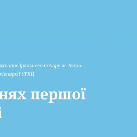
хікатедрального Собору м. Івано-
хієпархії УГКЦ
ннях першої
і