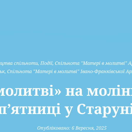
цтва спільноти
,
Події
,
Спільнота "Матері в молитві" Ар
ьк
,
Спільнота "Матері в молитві" Івано-Франківської Ар
молитві» на молі
п’ятниці у Старун
Опубліковано:
6 Вересня, 2025