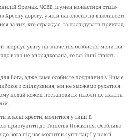
рнилій Яремак, ЧСВВ, ігумен монастиря отців-
ив Хресну дорогу, у якій наголосив на важливості
ся за тих, хто страждає, та наслідувати приклад
ій звернув увагу на значення особистої молитви.
що вона не впорядкована, то всі інші стають
для Бога, адже саме особисте поєднання з Ним є
либокого спілкування, ми не зможемо рухатися
ому нехай кожен постановить: ніколи не жаліти
лій.
и власні хрести, молитися у тиші й
кож приступити до Таїнства Покаяння. Особливо
до Бога під час молитви суплікації у новій