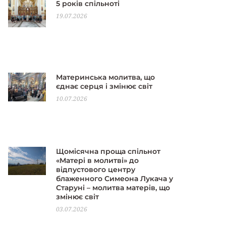
5 років спільноті
19.07.2026
Материнська молитва, що
єднає серця і змінює світ
10.07.2026
Щомісячна проща спільнот
«Матері в молитві» до
відпустового центру
блаженного Симеона Лукача у
Старуні – молитва матерів, що
змінює світ
03.07.2026