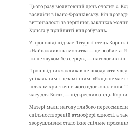
Цього разу молитовний день очолив о. Ко
василіян в Івано-Франківську. Він провад
витривалості та терпіння, закликав молити
Христа у прийнятті випробувань.
У проповіді під час Літургії отець Корнил
«Найважливіша молитва — це особиста. Як
лише звуком без серця», — наголосив він.
Проповідник закликав не шкодувати часу 
унікальним і незамінним. «Якщо немає г
шляхом християнського вдосконалення. Т
часу для Бога», — підкреслив отець Корни
Матері мали нагоду глибоко переосмислит
спільноствореній атмосфері єдності, а та
зворушливим стало їхнє спільне прохання 