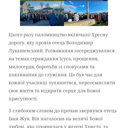
Цього разу паломництво включало Хресну
дорогу, яку провів отець Володимир
Лукашевський. Розважання зосереджувалися
на темах страждання Ісуса, прощення,
милосердя, боротьби зі спокусами та
покликання до служіння. Це був час для
кожної учасниці зупинитися, переосмислити
своє життя та відкрити серце для Божої
присутності.
З глибоким словом до прочан звернувся отець
Іван Жук. Він наголосив на величі Божої
любові, яка проявилася у жертві Христа, та