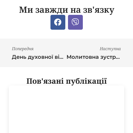
Ми завжди на зв'язку
Попередня
Наступна
День духовної віднови для спільнот “Матері в молитві” ІФА УГКЦ
Молитовна зустріч спільнот “Матері в молитві” ІФА у часі Великого посту: роздуми про Христові Страсти, Тайну Сповіді та молитва за Україну
Пов'язані публікації