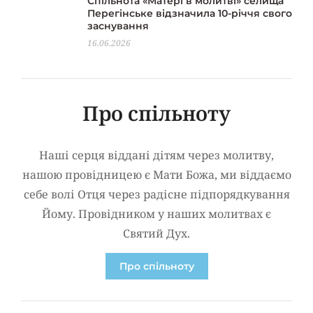
Спільнота «Матері в молитві» селища
Перегінське відзначила 10-річчя свого
заснування
16.06.2026
Про спільноту
Наші серця віддані дітям через молитву,
нашою провідницею є Мати Божа, ми віддаємо
себе волі Отця через радісне підпорядкування
Йому. Провідником у наших молитвах є
Святий Дух.
Про спільноту