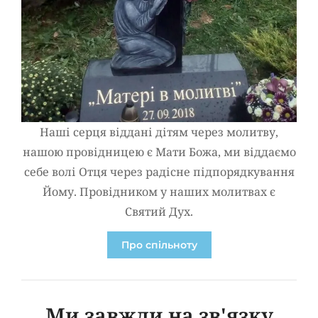
Наші серця віддані дітям через молитву,
нашою провідницею є Мати Божа, ми віддаємо
себе волі Отця через радісне підпорядкування
Йому. Провідником у наших молитвах є
Святий Дух.
Про спільноту
Ми завжди на зв'язку