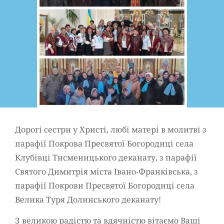
Дорогі сестри у Христі, любі матері в молитві з
парафії Покрова Пресвятої Богородиці села
Клубівці Тисменицького деканату, з парафії
Святого Димитрія міста Івано-Франківська, з
парафії Покрови Пресвятої Богородиці села
Велика Туря Долинського деканату!
З великою радістю та вдячністю вітаємо Ваші