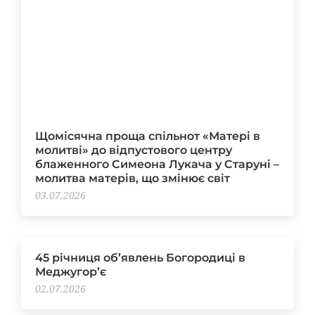
Щомісячна проща спільнот «Матері в
молитві» до відпустового центру
блаженного Симеона Лукача у Старуні –
молитва матерів, що змінює світ
03.07.2026
45 річниця об’явлень Богородиці в
Меджугор’є
02.07.2026