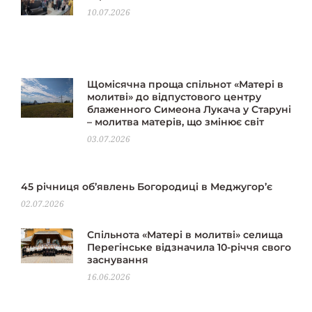
10.07.2026
Щомісячна проща спільнот «Матері в
молитві» до відпустового центру
блаженного Симеона Лукача у Старуні
– молитва матерів, що змінює світ
03.07.2026
45 річниця об’явлень Богородиці в Меджугор’є
02.07.2026
Спільнота «Матері в молитві» селища
Перегінське відзначила 10-річчя свого
заснування
16.06.2026