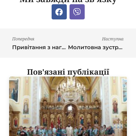
Попередня
Наступна
Привітання з нагоди 10-ї річниці від дня заснування спільноти
Молитовна зустріч спільнот “Матері в молитві” ІФА УГКЦ
Пов'язані публікації