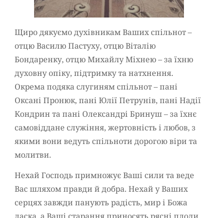
Щиро дякуємо духівникам Ваших спільнот –
отцю Василю Пастуху, отцю Віталію
Бондаренку, отцю Михайлу Міхнею – за їхню
духовну опіку, підтримку та натхнення.
Окрема подяка слугиням спільнот – пані
Оксані Пронюк, пані Юлії Петрунів, пані Надії
Кондрин та пані Олександрі Бринуш – за їхнє
самовіддане служіння, жертовність і любов, з
якими вони ведуть спільноти дорогою віри та
молитви.
Нехай Господь примножує Ваші сили та веде
Вас шляхом правди й добра. Нехай у Ваших
серцях завжди панують радість, мир і Божа
ласка, а Ваші старання приносять рясні плоди