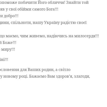
 допоможе побачити Його обличчя! Знайти той
 у свої обійми самого Бога!!!
и добро!!!
одини, спільноти, нашу Україну радістю своєї
 що маємо, чим живемо, надіючись на милосердя!!!
 Боже!!!
 миру!!!
ні!!!
ословення для Ваших родин, а світло
у новому році. Бажаємо Вам здоров’я, злагоди,