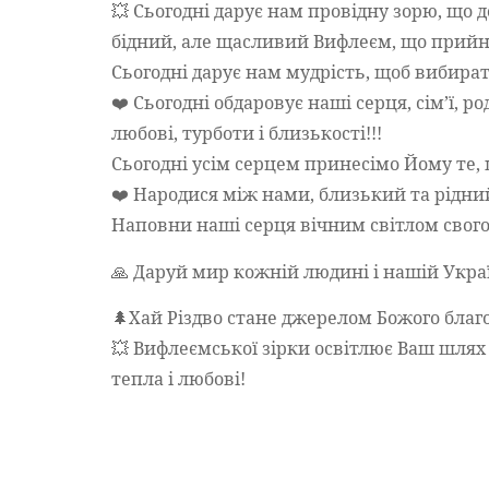
💥 Сьогодні дарує нам провідну зорю, що
бідний, але щасливий Вифлеєм, що прийняв
Сьогодні дарує нам мудрість, щоб вибират
❤️ Сьогодні обдаровує наші серця, сім’ї, р
любові, турботи і близькості!!!
Сьогодні усім серцем принесімо Йому те,
❤️ Народися між нами, близький та рідний
Наповни наші серця вічним світлом свого
🙏 Даруй мир кожній людині і нашій Украї
🌲Хай Різдво стане джерелом Божого благ
💥 Вифлеємської зірки освітлює Ваш шлях 
тепла і любові!