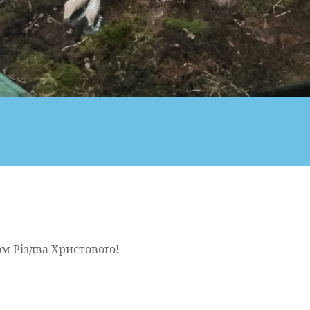
м Різдва Христового!