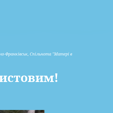
но-Франківськ
,
Спільнота "Матері в
ристовим!