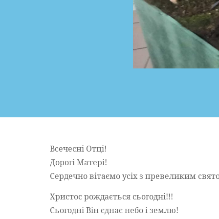
Всечесні Отці!
Дорогі Матері!
Сердечно вітаємо усіх з превеликим свято
Христос рождається сьогодні!!!
Сьогодні Він єднає небо і землю!