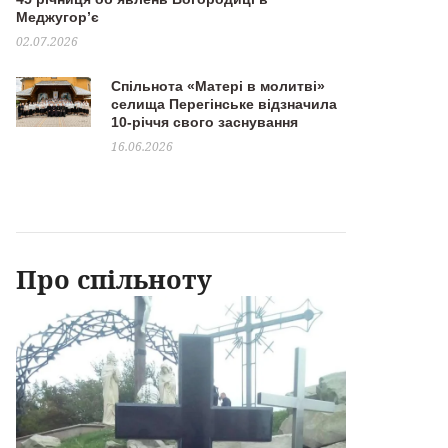
Меджугор’є
02.07.2026
Спільнота «Матері в молитві»
селища Перегінське відзначила
10-річчя свого заснування
16.06.2026
Про спільноту