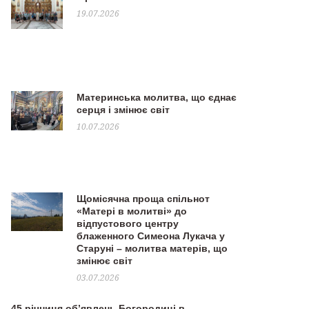
19.07.2026
Материнська молитва, що єднає
серця і змінює світ
10.07.2026
Щомісячна проща спільнот
«Матері в молитві» до
відпустового центру
блаженного Симеона Лукача у
Старуні – молитва матерів, що
змінює світ
03.07.2026
45 річниця об’явлень Богородиці в