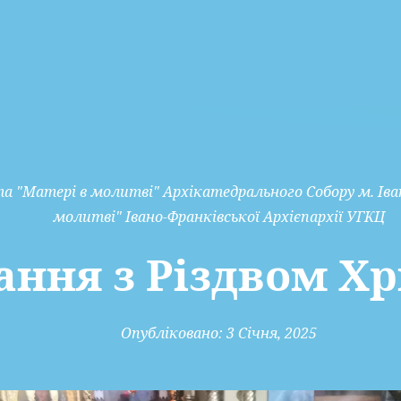
а "Матері в молитві" Архікатедрального Собору м. Іва
молитві" Івано-Франківської Архієпархії УГКЦ
ання з Різдвом Х
Опубліковано:
3 Січня, 2025