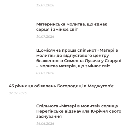
19.07.2026
Материнська молитва, що єднає
серця і змінює світ
10.07.2026
Щомісячна проща спільнот «Матері в
молитві» до відпустового центру
блаженного Симеона Лукача у Старуні
– молитва матерів, що змінює світ
03.07.2026
45 річниця об’явлень Богородиці в Меджугор’є
02.07.2026
Спільнота «Матері в молитві» селища
Перегінське відзначила 10-річчя свого
заснування
16.06.2026