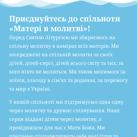
Приєднуйтесь до спільноти
«Матері в молитві»!
Перед Святою Літургією ми збираємось на
спільну молитву в намірах всіх матерів. Ми
зосереджені на спільній молитві за своїх
дітей, дітей-сиріт, дітей всього світу та тих, за
кого ніхто не молиться. Ми також молимося за
воїнів, злагоду в сім’ях та родинах, за перемогу
та мир в Україні.
У нашій спільноті ми підтримуємо одна одну
через молитву та дружнє спілкування. Наші
серця віддані дітям через молитву, а
провідницею для нас є Мати Божа. Ми
прагнемо підпорядкувати себе волі Отця та