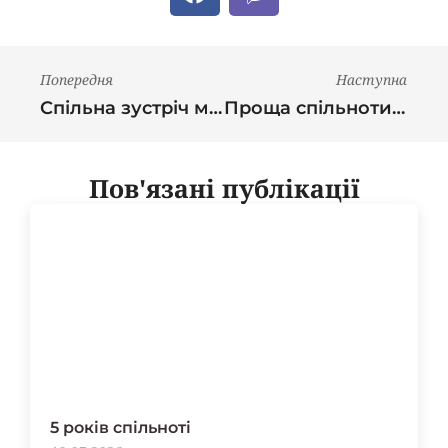
Попередня
Наступна
Спільна зустріч матерів спільнот ІФА
Проща спільноти “Матері в молитві” до центру паломника блаженного священномученика Симеона Лукача в Старуні
Пов'язані публікації
5 років спільноті