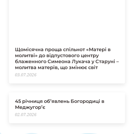
Щомісячна проща спільнот «Матері в
молитві» до відпустового центру
блаженного Симеона Лукача у Старуні –
молитва матерів, що змінює світ
03.07.2026
45 річниця об’явлень Богородиці в
Меджугор’є
02.07.2026